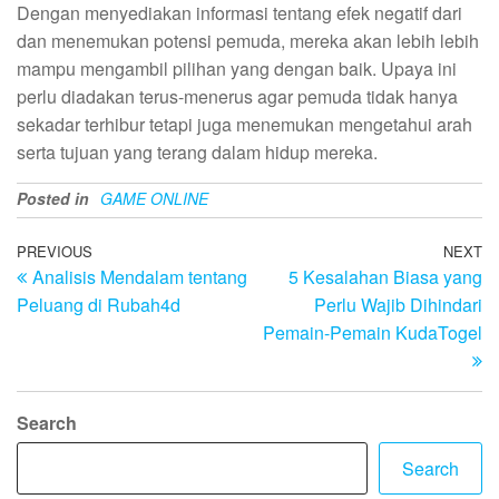
Dengan menyediakan informasi tentang efek negatif dari
dan menemukan potensi pemuda, mereka akan lebih lebih
mampu mengambil pilihan yang dengan baik. Upaya ini
perlu diadakan terus-menerus agar pemuda tidak hanya
sekadar terhibur tetapi juga menemukan mengetahui arah
serta tujuan yang terang dalam hidup mereka.
Posted in
GAME ONLINE
Post
Previous
PREVIOUS
NEXT
N
Analisis Mendalam tentang
5 Kesalahan Biasa yang
Post
Po
navigation
Peluang di Rubah4d
Perlu Wajib Dihindari
Pemain-Pemain KudaTogel
Search
Search