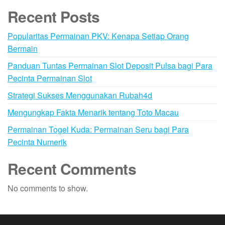
Recent Posts
Popularitas Permainan PKV: Kenapa Setiap Orang
Bermain
Panduan Tuntas Permainan Slot Deposit Pulsa bagi Para
Pecinta Permainan Slot
Strategi Sukses Menggunakan Rubah4d
Mengungkap Fakta Menarik tentang Toto Macau
Permainan Togel Kuda: Permainan Seru bagi Para
Pecinta Numerik
Recent Comments
No comments to show.