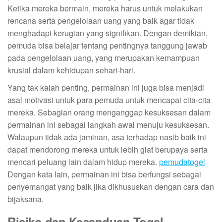
Ketika mereka bermain, mereka harus untuk melakukan
rencana serta pengelolaan uang yang baik agar tidak
menghadapi kerugian yang signifikan. Dengan demikian,
pemuda bisa belajar tentang pentingnya tanggung jawab
pada pengelolaan uang, yang merupakan kemampuan
krusial dalam kehidupan sehari-hari.
Yang tak kalah penting, permainan ini juga bisa menjadi
asal motivasi untuk para pemuda untuk mencapai cita-cita
mereka. Sebagian orang menganggap kesuksesan dalam
permainan ini sebagai langkah awal menuju kesuksesan.
Walaupun tidak ada jaminan, asa terhadap nasib baik ini
dapat mendorong mereka untuk lebih giat berupaya serta
mencari peluang lain dalam hidup mereka.
pemudatogel
Dengan kata lain, permainan ini bisa berfungsi sebagai
penyemangat yang baik jika dikhususkan dengan cara dan
bijaksana.
Risiko dan Kecanduan Togel