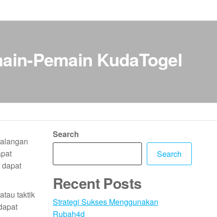
emain-Pemain KudaTogel
Search
kalangan
apat
Search
 dapat
Recent Posts
atau taktik
Strategi Sukses Menggunakan
dapat
Rubah4d