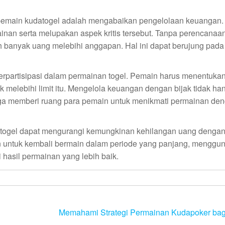
n
 pemain kudatogel adalah mengabaikan pengelolaan keuangan
inan serta melupakan aspek kritis tersebut. Tanpa perencana
 banyak uang melebihi anggapan. Hal ini dapat berujung pada
rpartisipasi dalam permainan togel. Pemain harus menentuka
 melebihi limit itu. Mengelola keuangan dengan bijak tidak ha
uga memberi ruang para pemain untuk menikmati permainan de
datogel dapat mengurangi kemungkinan kehilangan uang dengan
n untuk kembali bermain dalam periode yang panjang, menggu
i hasil permainan yang lebih baik.
Memahami Strategi Permainan Kudapoker bag