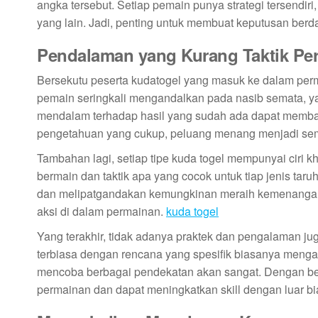
angka tersebut. Setiap pemain punya strategi tersendiri,
yang lain. Jadi, penting untuk membuat keputusan berda
Pendalaman yang Kurang Taktik Pe
Bersekutu peserta kudatogel yang masuk ke dalam per
pemain seringkali mengandalkan pada nasib semata, ya
mendalam terhadap hasil yang sudah ada dapat memba
pengetahuan yang cukup, peluang menang menjadi sem
Tambahan lagi, setiap tipe kuda togel mempunyai ciri
bermain dan taktik apa yang cocok untuk tiap jenis ta
dan melipatgandakan kemungkinan meraih kemenangan.
aksi di dalam permainan.
kuda togel
Yang terakhir, tidak adanya praktek dan pengalaman ju
terbiasa dengan rencana yang spesifik biasanya menga
mencoba berbagai pendekatan akan sangat. Dengan ber
permainan dan dapat meningkatkan skill dengan luar bi