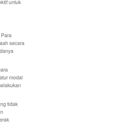
ktif untuk
 Para
laah secara
adanya
cara
atur modal
melakukan
ng tidak
an
erak