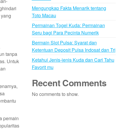
han-
Mengungkap Fakta Menarik tentang
ghindari
Toto Macau
 yang
Permainan Togel Kuda: Permainan
Seru bagi Para Pecinta Numerik
Bermain Slot Pulsa: Syarat dan
a
Ketentuan Deposit Pulsa Indosat dan Tri
un tanpa
Ketahui Jenis-jenis Kuda dan Cari Tahu
as. Untuk
Favorit mu
kan
Recent Comments
benarnya,
isa
No comments to show.
embantu
ra pemain
pularitas