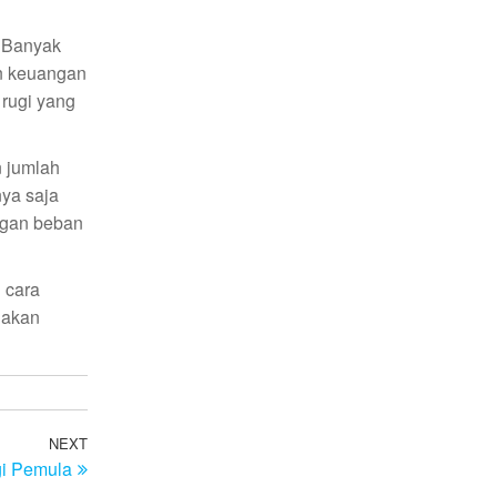
. Banyak
an keuangan
 rugi yang
n jumlah
nya saja
ngan beban
 cara
nakan
NEXT
Next
i Pemula
Post