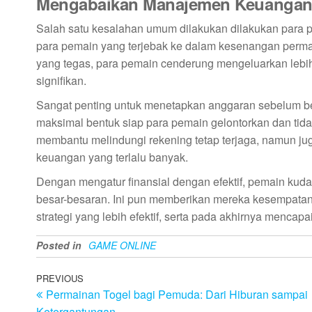
Mengabaikan Manajemen Keuanga
Salah satu kesalahan umum dilakukan dilakukan para
para pemain yang terjebak ke dalam kesenangan perma
yang tegas, para pemain cenderung mengeluarkan lebih
signifikan.
Sangat penting untuk menetapkan anggaran sebelum be
maksimal bentuk siap para pemain gelontorkan dan tidak
membantu melindungi rekening tetap terjaga, namun j
keuangan yang terlalu banyak.
Dengan mengatur finansial dengan efektif, pemain ku
besar-besaran. Ini pun memberikan mereka kesempata
strategi yang lebih efektif, serta pada akhirnya mencapa
Posted in
GAME ONLINE
Post
Previous
PREVIOUS
Permainan Togel bagi Pemuda: Dari Hiburan sampai
Post
navigation
Ketergantungan