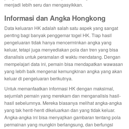
menjadi lebih seru dan mengasyikkan.
Informasi dan Angka Hongkong
Data keluaran HK adalah salah satu aspek yang sangat
penting bagi banyak penggemar togel HK. Tiap hasil
pengeluaran tidak hanya mencerminkan angka yang
keluar, tetapi juga menyediakan pola dan tren yang bisa
dianalisis untuk peramalan di waktu mendatang. Dengan
mempelajari data ini, pemain bisa mendapatkan wawasan
yang lebih baik mengenai kemungkinan angka yang akan
keluar di pengeluaran berikutnya.
Untuk memanfaatkan informasi HK dengan maksimal,
sejumlah pemain yang merekam dan menganalisis hasil-
hasil sebelumnya. Mereka biasanya melihat angka-angka
yang tak henti-henti dikeluarkan dan yang tidak keluar.
Angka-angka ini bisa menyajikan gambaran tentang pola
permainan yang mungkin berlangsung, dan berfungsi