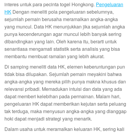
interes untuk para pecinta togel Hongkong.
Pengeluaran
HK
Dengan meneliti pola pengeluaran sebelumnya,
sejumlah pemain berusaha meramalkan angka-angka
yang muncul. Data HK menunjukkan jika sejumlah angka
punya kecenderungan agar muncul lebih banyak sering
dibandingkan yang lain. Oleh karena itu, berarti untuk
senantiasa mengamati statistik serta analisis yang bisa
membantu membuat ramalan yang lebih akurat.
Di samping meneliti data HK, elemen keberuntungan pun
tidak bisa dilupakan. Sejumlah pemain meyakini bahwa
angka-angka yang mereka pilih punya makna khusus dan
relevansi pribadi. Memadukan intuisi dan data yang ada
dapat memberi kelebihan pada permainan. Malam hari,
pengeluaran HK dapat memberikan kejutan serta peluang
tak terduga, maka menyusun angka-angka yang dianggap
hoki dapat menjadi strategi yang menarik.
Dalam usaha untuk meramalkan keluaran HK, sering kali