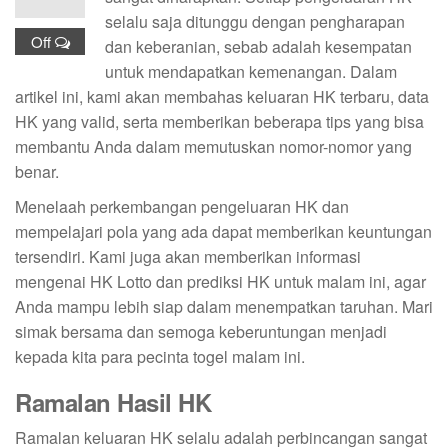
selalu saja ditunggu dengan pengharapan
Off
dan keberanian, sebab adalah kesempatan
untuk mendapatkan kemenangan. Dalam
artikel ini, kami akan membahas keluaran HK terbaru, data
HK yang valid, serta memberikan beberapa tips yang bisa
membantu Anda dalam memutuskan nomor-nomor yang
benar.
Menelaah perkembangan pengeluaran HK dan
mempelajari pola yang ada dapat memberikan keuntungan
tersendiri. Kami juga akan memberikan informasi
mengenai HK Lotto dan prediksi HK untuk malam ini, agar
Anda mampu lebih siap dalam menempatkan taruhan. Mari
simak bersama dan semoga keberuntungan menjadi
kepada kita para pecinta togel malam ini.
Ramalan Hasil HK
Ramalan keluaran HK selalu adalah perbincangan sangat