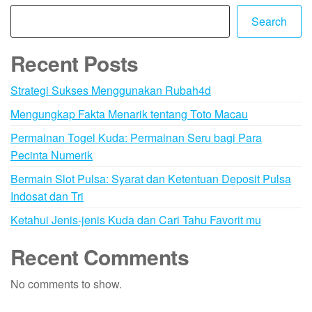
Search
Recent Posts
Strategi Sukses Menggunakan Rubah4d
Mengungkap Fakta Menarik tentang Toto Macau
Permainan Togel Kuda: Permainan Seru bagi Para
Pecinta Numerik
Bermain Slot Pulsa: Syarat dan Ketentuan Deposit Pulsa
Indosat dan Tri
Ketahui Jenis-jenis Kuda dan Cari Tahu Favorit mu
Recent Comments
No comments to show.