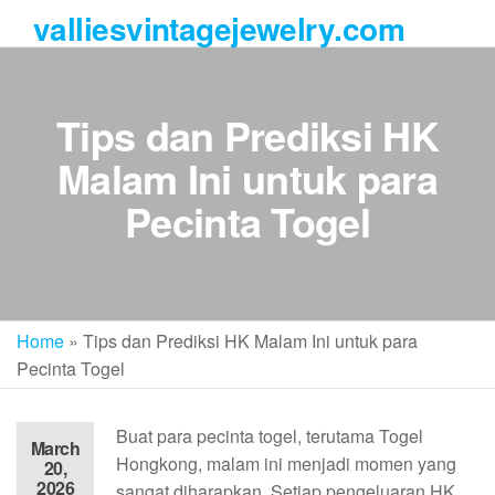
Skip
valliesvintagejewelry.com
to
the
content
Tips dan Prediksi HK
Malam Ini untuk para
Pecinta Togel
Home
»
Tips dan Prediksi HK Malam Ini untuk para
Pecinta Togel
Buat para pecinta togel, terutama Togel
March
Hongkong, malam ini menjadi momen yang
20,
2026
sangat diharapkan. Setiap pengeluaran HK