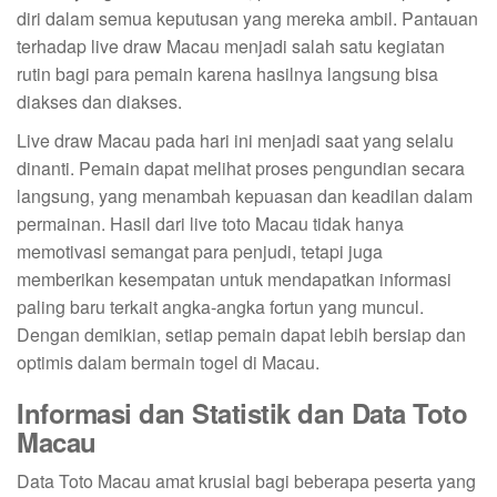
diri dalam semua keputusan yang mereka ambil. Pantauan
terhadap live draw Macau menjadi salah satu kegiatan
rutin bagi para pemain karena hasilnya langsung bisa
diakses dan diakses.
Live draw Macau pada hari ini menjadi saat yang selalu
dinanti. Pemain dapat melihat proses pengundian secara
langsung, yang menambah kepuasan dan keadilan dalam
permainan. Hasil dari live toto Macau tidak hanya
memotivasi semangat para penjudi, tetapi juga
memberikan kesempatan untuk mendapatkan informasi
paling baru terkait angka-angka fortun yang muncul.
Dengan demikian, setiap pemain dapat lebih bersiap dan
optimis dalam bermain togel di Macau.
Informasi dan Statistik dan Data Toto
Macau
Data Toto Macau amat krusial bagi beberapa peserta yang