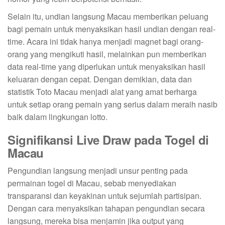
Selain itu, undian langsung Macau memberikan peluang
bagi pemain untuk menyaksikan hasil undian dengan real-
time. Acara ini tidak hanya menjadi magnet bagi orang-
orang yang mengikuti hasil, melainkan pun memberikan
data real-time yang diperlukan untuk menyaksikan hasil
keluaran dengan cepat. Dengan demikian, data dan
statistik Toto Macau menjadi alat yang amat berharga
untuk setiap orang pemain yang serius dalam meraih nasib
baik dalam lingkungan lotto.
Signifikansi Live Draw pada Togel di
Macau
Pengundian langsung menjadi unsur penting pada
permainan togel di Macau, sebab menyediakan
transparansi dan keyakinan untuk sejumlah partisipan.
Dengan cara menyaksikan tahapan pengundian secara
langsung, mereka bisa menjamin jika output yang