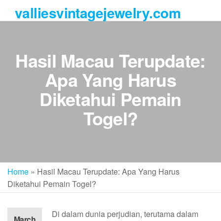
Skip
valliesvintagejewelry.com
to
the
content
Hasil Macau Terupdate:
Apa Yang Harus
Diketahui Pemain
Togel?
Home
»
Hasil Macau Terupdate: Apa Yang Harus
Diketahui Pemain Togel?
Di dalam dunia perjudian, terutama dalam
March