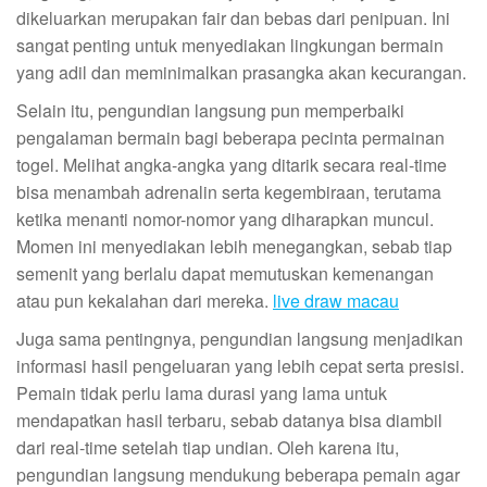
dikeluarkan merupakan fair dan bebas dari penipuan. Ini
sangat penting untuk menyediakan lingkungan bermain
yang adil dan meminimalkan prasangka akan kecurangan.
Selain itu, pengundian langsung pun memperbaiki
pengalaman bermain bagi beberapa pecinta permainan
togel. Melihat angka-angka yang ditarik secara real-time
bisa menambah adrenalin serta kegembiraan, terutama
ketika menanti nomor-nomor yang diharapkan muncul.
Momen ini menyediakan lebih menegangkan, sebab tiap
semenit yang berlalu dapat memutuskan kemenangan
atau pun kekalahan dari mereka.
live draw macau
Juga sama pentingnya, pengundian langsung menjadikan
informasi hasil pengeluaran yang lebih cepat serta presisi.
Pemain tidak perlu lama durasi yang lama untuk
mendapatkan hasil terbaru, sebab datanya bisa diambil
dari real-time setelah tiap undian. Oleh karena itu,
pengundian langsung mendukung beberapa pemain agar