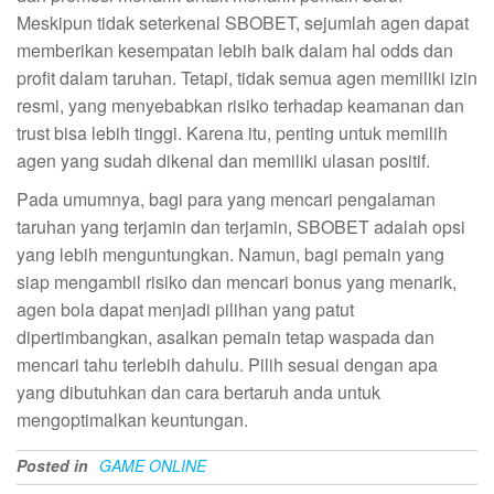
Meskipun tidak seterkenal SBOBET, sejumlah agen dapat
memberikan kesempatan lebih baik dalam hal odds dan
profit dalam taruhan. Tetapi, tidak semua agen memiliki izin
resmi, yang menyebabkan risiko terhadap keamanan dan
trust bisa lebih tinggi. Karena itu, penting untuk memilih
agen yang sudah dikenal dan memiliki ulasan positif.
Pada umumnya, bagi para yang mencari pengalaman
taruhan yang terjamin dan terjamin, SBOBET adalah opsi
yang lebih menguntungkan. Namun, bagi pemain yang
siap mengambil risiko dan mencari bonus yang menarik,
agen bola dapat menjadi pilihan yang patut
dipertimbangkan, asalkan pemain tetap waspada dan
mencari tahu terlebih dahulu. Pilih sesuai dengan apa
yang dibutuhkan dan cara bertaruh anda untuk
mengoptimalkan keuntungan.
Posted in
GAME ONLINE