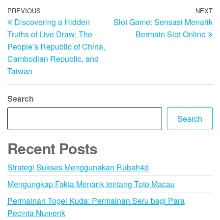
Post
Previous
PREVIOUS
NEXT
N
Discovering a Hidden
Slot Game: Sensasi Menarik
Post
Po
navigation
Truths of Live Draw: The
Bermain Slot Online
People’s Republic of China,
Cambodian Republic, and
Taiwan
Search
Search
Recent Posts
Strategi Sukses Menggunakan Rubah4d
Mengungkap Fakta Menarik tentang Toto Macau
Permainan Togel Kuda: Permainan Seru bagi Para
Pecinta Numerik