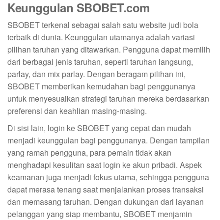
Keunggulan SBOBET.com
SBOBET terkenal sebagai salah satu website judi bola
terbaik di dunia. Keunggulan utamanya adalah variasi
pilihan taruhan yang ditawarkan. Pengguna dapat memilih
dari berbagai jenis taruhan, seperti taruhan langsung,
parlay, dan mix parlay. Dengan beragam pilihan ini,
SBOBET memberikan kemudahan bagi penggunanya
untuk menyesuaikan strategi taruhan mereka berdasarkan
preferensi dan keahlian masing-masing.
Di sisi lain, login ke SBOBET yang cepat dan mudah
menjadi keunggulan bagi penggunanya. Dengan tampilan
yang ramah pengguna, para pemain tidak akan
menghadapi kesulitan saat login ke akun pribadi. Aspek
keamanan juga menjadi fokus utama, sehingga pengguna
dapat merasa tenang saat menjalankan proses transaksi
dan memasang taruhan. Dengan dukungan dari layanan
pelanggan yang siap membantu, SBOBET menjamin