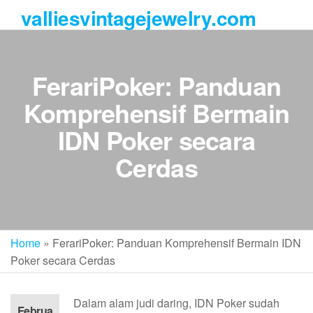
Skip
valliesvintagejewelry.com
to
the
content
FerariPoker: Panduan
Komprehensif Bermain
IDN Poker secara
Cerdas
Home
»
FerariPoker: Panduan Komprehensif Bermain IDN
Poker secara Cerdas
Dalam alam judi daring, IDN Poker sudah
Februa