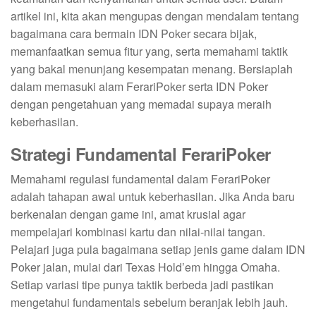
artikel ini, kita akan mengupas dengan mendalam tentang
bagaimana cara bermain IDN Poker secara bijak,
memanfaatkan semua fitur yang, serta memahami taktik
yang bakal menunjang kesempatan menang. Bersiaplah
dalam memasuki alam FerariPoker serta IDN Poker
dengan pengetahuan yang memadai supaya meraih
keberhasilan.
Strategi Fundamental FerariPoker
Memahami regulasi fundamental dalam FerariPoker
adalah tahapan awal untuk keberhasilan. Jika Anda baru
berkenalan dengan game ini, amat krusial agar
mempelajari kombinasi kartu dan nilai-nilai tangan.
Pelajari juga pula bagaimana setiap jenis game dalam IDN
Poker jalan, mulai dari Texas Hold’em hingga Omaha.
Setiap variasi tipe punya taktik berbeda jadi pastikan
mengetahui fundamentals sebelum beranjak lebih jauh.