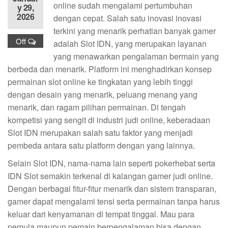
online sudah mengalami pertumbuhan
y 29,
2026
dengan cepat. Salah satu inovasi inovasi
terkini yang menarik perhatian banyak gamer
Off
adalah Slot IDN, yang merupakan layanan
yang menawarkan pengalaman bermain yang
berbeda dan menarik. Platform ini menghadirkan konsep
permainan slot online ke tingkatan yang lebih tinggi
dengan desain yang menarik, peluang menang yang
menarik, dan ragam pilihan permainan. Di tengah
kompetisi yang sengit di industri judi online, keberadaan
Slot IDN merupakan salah satu faktor yang menjadi
pembeda antara satu platform dengan yang lainnya.
Selain Slot IDN, nama-nama lain seperti pokerhebat serta
IDN Slot semakin terkenal di kalangan gamer judi online.
Dengan berbagai fitur-fitur menarik dan sistem transparan,
gamer dapat mengalami tensi serta permainan tanpa harus
keluar dari kenyamanan di tempat tinggal. Mau para
pemula maupun pemain berpengalaman bisa dengan