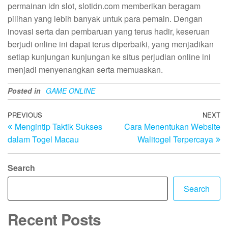
permainan idn slot, slotidn.com memberikan beragam
pilihan yang lebih banyak untuk para pemain. Dengan
inovasi serta dan pembaruan yang terus hadir, keseruan
berjudi online ini dapat terus diperbaiki, yang menjadikan
setiap kunjungan kunjungan ke situs perjudian online ini
menjadi menyenangkan serta memuaskan.
Posted in
GAME ONLINE
Post
Previous
PREVIOUS
NEXT
N
Mengintip Taktik Sukses
Cara Menentukan Website
Post
Po
navigation
dalam Togel Macau
Walitogel Terpercaya
Search
Search
Recent Posts