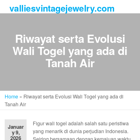
Skip
valliesvintagejewelry.com
to
the
content
Riwayat serta Evolusi
Wali Togel yang ada di
Tanah Air
Home
»
Riwayat serta Evolusi Wali Togel yang ada di
Tanah Air
Figur wali togel adalah salah satu peristiwa
Januar
yang menarik di dunia perjudian Indonesia.
y 9,
2026
Seiring bersamaan dengan kemajuan waktu,