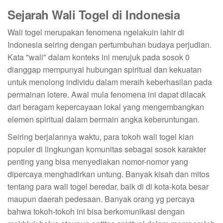
Sejarah Wali Togel di Indonesia
Wali togel merupakan fenomena ngelakuin lahir di
Indonesia seiring dengan pertumbuhan budaya perjudian.
Kata "wali" dalam konteks ini merujuk pada sosok 0
dianggap mempunyai hubungan spiritual dan kekuatan
untuk menolong individu dalam meraih keberhasilan pada
permainan lotere. Awal mula fenomena ini dapat dilacak
dari beragam kepercayaan lokal yang mengembangkan
elemen spiritual dalam bermain angka keberuntungan.
Seiring berjalannya waktu, para tokoh wali togel kian
populer di lingkungan komunitas sebagai sosok karakter
penting yang bisa menyediakan nomor-nomor yang
dipercaya menghadirkan untung. Banyak kisah dan mitos
tentang para wali togel beredar, baik di di kota-kota besar
maupun daerah pedesaan. Banyak orang yg percaya
bahwa tokoh-tokoh ini bisa berkomunikasi dengan