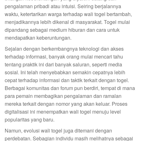
pengalaman pribadi atau intuisi. Seiring berjalannya
waktu, ketertarikan warga terhadap wali togel bertambah,
menjadikannya lebih dikenal di masyarakat. Togel mulai
dipandang sebagai medium hiburan dan cara untuk
mendapatkan keberuntungan.
Sejalan dengan berkembangnya teknologi dan akses
terhadap informasi, banyak orang mulai mencari tahu
tentang praktik ini dari banyak saluran, seperti media
sosial. Ini telah menyebabkan semakin cepatnya lebih
cepat terhadap informasi dan taktik terkait dengan togel.
Berbagai komunitas dan forum pun berdiri, tempat di mana
para pemain membagikan pengalaman dan ramalan
mereka terkait dengan nomor yang akan keluar. Proses
digitalisasi ini menempatkan wali togel menuju level
popularitas yang baru.
Namun, evolusi wali togel juga ditemani dengan
perdebatan. Sebagian individu masih melihatnya sebagai