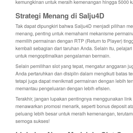
kemungkinan untuk meraih kemenangan hingga 5000 kali
Strategi Menang di Salju4D
Tak dapat dipungkiri bahwa Salju4D menjadi pilihan me
menang, penting untuk memahami mekanisme permainan 
memilih permainan dengan RTP (Return to Player) tin
kembali sebagian dari taruhan Anda. Selain itu, pelajar
untuk mengoptimalkan pengalaman bermain.
Selain pemilihan slot yang tepat, mengatur anggaran j
Anda pertaruhkan dan disiplin dalam mengikuti batas t
tetapi juga dapat menikmati permainan dengan lebih t
memantau pengeluaran dengan lebih efisien.
Terakhir, jangan lupakan pentingnya menggunakan link sl
menawarkan promosi menarik, seperti bonus deposit ata
peluang lebih besar untuk meraih kemenangan, terutama 
semoga sukses!