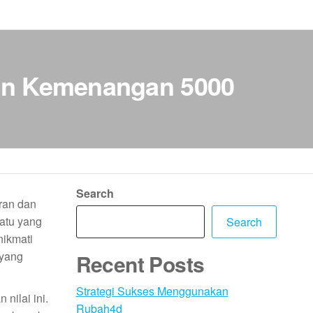
 dan Kemenangan 5000
Search
ran dan
atu yang
Search
nikmati
 yang
Recent Posts
Strategi Sukses Menggunakan
nilai ini.
Rubah4d