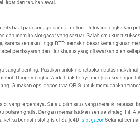
 lipat dari taruhan awal.
narik bagi para penggemar slot online. Untuk meningkatkan pe
dan memilih slot gacor yang sesuai. Salah satu kunci sukse
ggi, karena semakin tinggi RTP, semakin besar kemungkinan m
i tabel pembayaran dan fitur khusus yang ditawarkan oleh setia
uga sangat penting. Pastikan untuk menetapkan batas maksimal
ersebut. Dengan begitu, Anda tidak hanya menjaga keuangan te
enang. Gunakan opsi deposit via QRIS untuk memudahkan trans
ot yang terpercaya. Selalu pilih situs yang memiliki reputasi b
u putaran gratis. Dengan memanfaatkan semua strategi ini, An
ketika bermain slot qris di Salju4D.
slot gacor
Selamat bermai