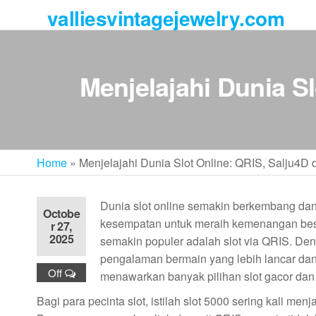
Skip
valliesvintagejewelry.com
to
the
content
Menjelajahi Dunia S
Home
»
Menjelajahi Dunia Slot Online: QRIS, Salju4
Dunia slot online semakin berkembang dan
Octobe
kesempatan untuk meraih kemenangan besa
r 27,
2025
semakin populer adalah slot via QRIS. D
pengalaman bermain yang lebih lancar dan 
Off
menawarkan banyak pilihan slot gacor dan
Bagi para pecinta slot, istilah slot 5000 sering kali m