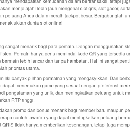
hanya mendapatkan kemudahan dalam bertransaksi, tetapi jug
akan menjelajahi lebih jauh mengenai slot qris, slot gacor, sert
an peluang Anda dalam meraih jackpot besar. Bergabunglah un
 menaklukkan dunia slot online!
ng sangat menarik bagi para pemain. Dengan menggunakan si
efisien. Pemain hanya perlu memindai kode QR yang tersedia u
ermain lebih lancar dan tanpa hambatan. Hal ini sangat penti
lah prioritas utama.
miliki banyak pilihan permainan yang mengasyikkan. Dari berb
in dapat menemukan game yang sesuai dengan preferensi mere
di pengalaman yang unik, dan meningkatkan peluang untuk m
rkan RTP tinggi.
ngadakan promo dan bonus menarik bagi member baru maupun pe
eberapa contoh tawaran yang dapat meningkatkan peluang berm
ot QRIS tidak hanya memberikan kesenangan, tetapi juga memp