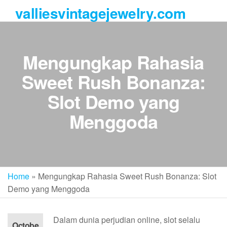
Skip
valliesvintagejewelry.com
to
the
content
Mengungkap Rahasia
Sweet Rush Bonanza:
Slot Demo yang
Menggoda
Home
»
Mengungkap Rahasia Sweet Rush Bonanza: Slot
Demo yang Menggoda
Dalam dunia perjudian online, slot selalu
Octobe