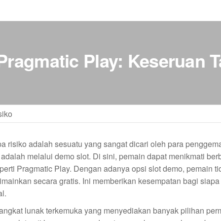
Pragmatic Play: Keseruan T
siko
a risiko adalah sesuatu yang sangat dicari oleh para penggema
adalah melalui demo slot. Di sini, pemain dapat menikmati berb
perti Pragmatic Play. Dengan adanya opsi slot demo, pemain ti
mainkan secara gratis. Ini memberikan kesempatan bagi siapa 
l.
ngkat lunak terkemuka yang menyediakan banyak pilihan perm