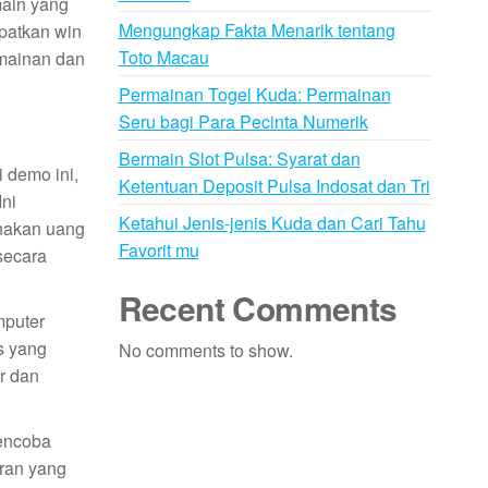
main yang
Mengungkap Fakta Menarik tentang
patkan win
Toto Macau
mainan dan
Permainan Togel Kuda: Permainan
Seru bagi Para Pecinta Numerik
Bermain Slot Pulsa: Syarat dan
 demo ini,
Ketentuan Deposit Pulsa Indosat dan Tri
Ini
Ketahui Jenis-jenis Kuda dan Cari Tahu
nakan uang
Favorit mu
secara
Recent Comments
mputer
s yang
No comments to show.
r dan
mencoba
aran yang