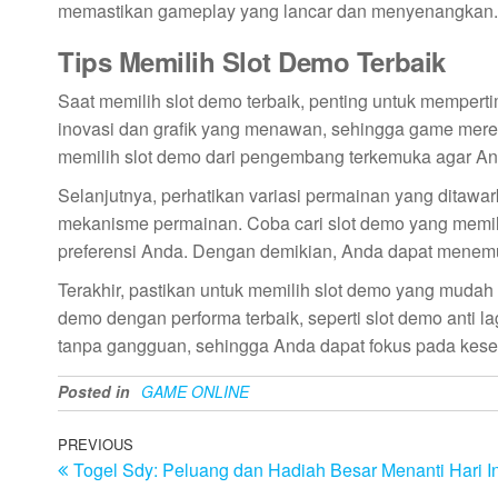
memastikan gameplay yang lancar dan menyenangkan.
Tips Memilih Slot Demo Terbaik
Saat memilih slot demo terbaik, penting untuk memper
inovasi dan grafik yang menawan, sehingga game mer
memilih slot demo dari pengembang terkemuka agar Anda d
Selanjutnya, perhatikan variasi permainan yang ditaw
mekanisme permainan. Coba cari slot demo yang memiliki
preferensi Anda. Dengan demikian, Anda dapat menem
Terakhir, pastikan untuk memilih slot demo yang mudah 
demo dengan performa terbaik, seperti slot demo anti
tanpa gangguan, sehingga Anda dapat fokus pada kes
Posted in
GAME ONLINE
Post
Previous
PREVIOUS
Togel Sdy: Peluang dan Hadiah Besar Menanti Hari In
Post
navigation