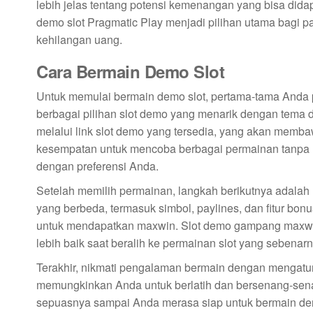
lebih jelas tentang potensi kemenangan yang bisa did
demo slot Pragmatic Play menjadi pilihan utama bagi p
kehilangan uang.
Cara Bermain Demo Slot
Untuk memulai bermain demo slot, pertama-tama Anda 
berbagai pilihan slot demo yang menarik dengan tema da
melalui link slot demo yang tersedia, yang akan memb
kesempatan untuk mencoba berbagai permainan tanpa r
dengan preferensi Anda.
Setelah memilih permainan, langkah berikutnya adalah m
yang berbeda, termasuk simbol, paylines, dan fitur bo
untuk mendapatkan maxwin. Slot demo gampang maxw
lebih baik saat beralih ke permainan slot yang sebenarn
Terakhir, nikmati pengalaman bermain dengan mengat
memungkinkan Anda untuk berlatih dan bersenang-sena
sepuasnya sampai Anda merasa siap untuk bermain denga